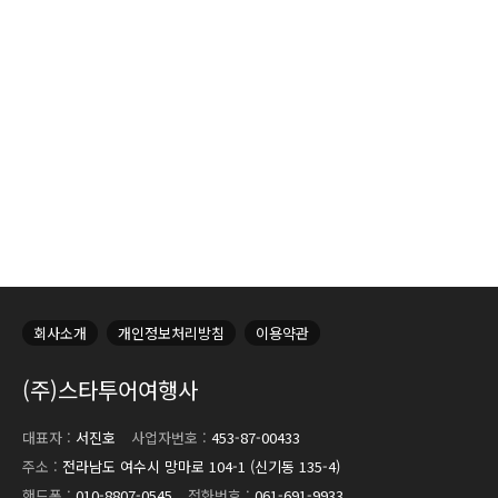
회사소개
개인정보처리방침
이용약관
(주)스타투어여행사
대표자 :
서진호
사업자번호 :
453-87-00433
주소 :
전라남도 여수시 망마로 104-1 (신기동 135-4)
핸드폰 :
010-8807-0545
전화번호 :
061-691-9933