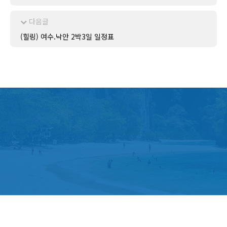
다음글
(힐링) 여수.낙안 2박3일 일정표