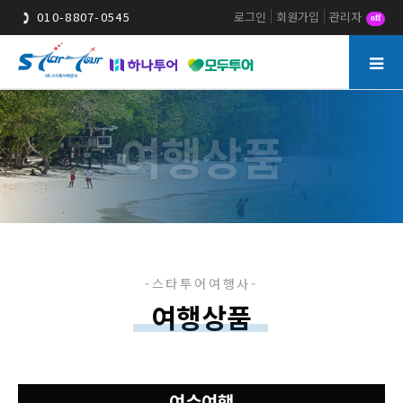
010-8807-0545
로그인
회원가입
관리자
off
여행상품
여행상품
여수여행