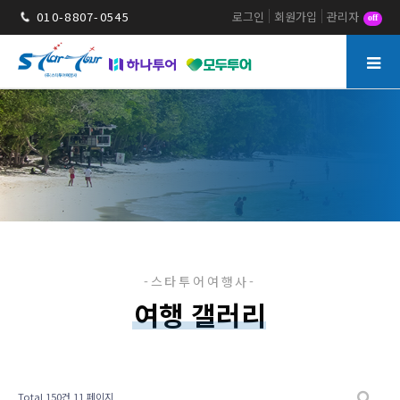
010-8807-0545
로그인
회원가입
관리자
off
멤버십
여행 갤러리
Total 150건
11 페이지